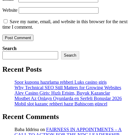
Website
Save my name, email, and website in this browser for the next
time I comment.
Search
Search
Recent Posts
Spor kuponu hazırlama rehberi Luks casino giriş
Why Technical SEO Still Matters for Growing Websites
Alev Casino Giris: Hızlı Erisim, Buyuk Kazanclar
Mostbet Az Onlayn Oyunlarda en Serfeli Bonuslar 2026
Mobil slot kazanç rehberi hazır Bahiscom güncel
Recent Comments
Baba Iddrisu
on
FAIRNESS IN APPOINTMENTS – A
CALL TO ACTION FOR THE NDC LEADERSHIP