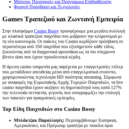
Μπόνους Προσφορές και Πρόγραμμα Επιβράβευσης
Φορητή Πρόσβαση και Τεχνολογίες
Games Τραπεζιού και Ζωντανή Εμπειρία
Στην πλατφόρμα
Casino Bossy
προσφέρουμε μια μεγάλη συλλογή
με κλασικά τραπεζιού παιχνίδια που μιξάρουν την κληρονομιά με
τη νέα καινοτομία. Οι παίκτες του Casino κερδίζουν πρόσβαση σε
περισσότερα από 350 παιχνίδια που εξυπηρετούν κάθε είδος,
ξεκινώντας από τα διαχρονικά φρουτάκια ως τα πιο σύγχρονα
βίντεο slots που έχουν προοδευτικά κέρδη.
Η άμεση casino υπηρεσία μας παρέχεται με επαγγελματίες ντίλερ
που μεταδίδουν απευθείας μέσα από επαγγελματικά στούντιο,
χρησιμοποιώντας τεχνολογία HD ποιότητας streaming. Σύμφωνα
με αναφορές της Ευρωπαϊκής Αρχής Τυχερών Παιχνιδιών, τα live
casino παιχνίδια έχουν αυξήσει τη δημοτικότητά τους κατά 127%
την τελευταία πενταετία, γεγονός που υπογραμμίζει την επιλογή
των παικτών για πραγματικές εμπειρίες.
Top Είδη Παιχνιδιών στο Casino Bossy
Μπλάκτζακ Παραλλαγές:
Περιλαμβάνουμε European,
Αμερικάνικο, και Πρέμιουμ τραπέζια με ποικίλα όρια