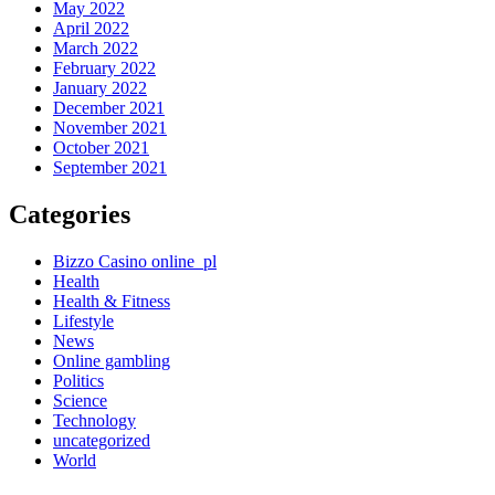
May 2022
April 2022
March 2022
February 2022
January 2022
December 2021
November 2021
October 2021
September 2021
Categories
Bizzo Casino online_pl
Health
Health & Fitness
Lifestyle
News
Online gambling
Politics
Science
Technology
uncategorized
World