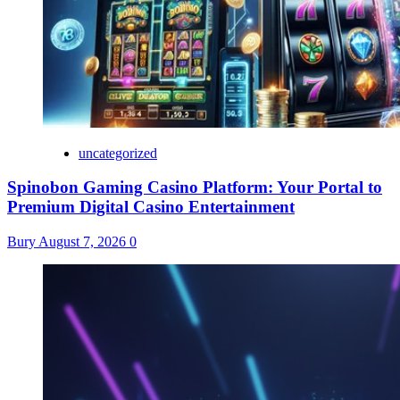
uncategorized
Spinobon Gaming Casino Platform: Your Portal to
Premium Digital Casino Entertainment
Bury
August 7, 2026
0