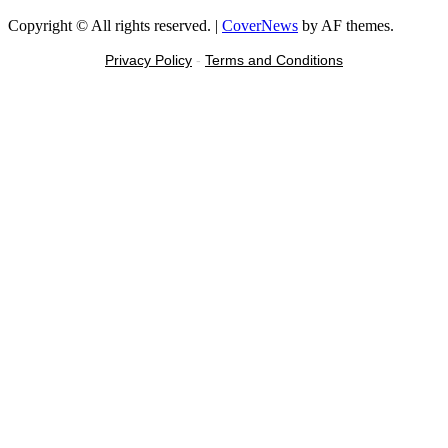
Copyright © All rights reserved.
|
CoverNews
by AF themes.
Privacy Policy
-
Terms and Conditions