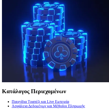
Κατάλογος Περιεχομένων
Παιχνίδια Τραπέζι και Live Εμπειρία
Ασφάλεια Δεδομένων και Μέθοδοι Πληρωμής