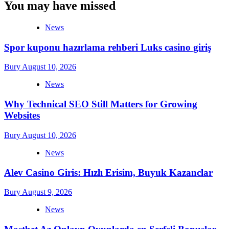
You may have missed
News
Spor kuponu hazırlama rehberi Luks casino giriş
Bury
August 10, 2026
News
Why Technical SEO Still Matters for Growing
Websites
Bury
August 10, 2026
News
Alev Casino Giris: Hızlı Erisim, Buyuk Kazanclar
Bury
August 9, 2026
News