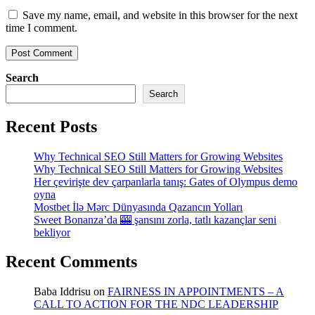
Save my name, email, and website in this browser for the next
time I comment.
Search
Search
Recent Posts
Why Technical SEO Still Matters for Growing Websites
Why Technical SEO Still Matters for Growing Websites
Her çevirişte dev çarpanlarla tanış: Gates of Olympus demo
oyna
Mostbet İlə Mərc Dünyasında Qazancın Yolları
Sweet Bonanza’da 🎰 şansını zorla, tatlı kazançlar seni
bekliyor
Recent Comments
Baba Iddrisu
on
FAIRNESS IN APPOINTMENTS – A
CALL TO ACTION FOR THE NDC LEADERSHIP