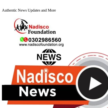
Authentic News Updates and More
Primary
Menu