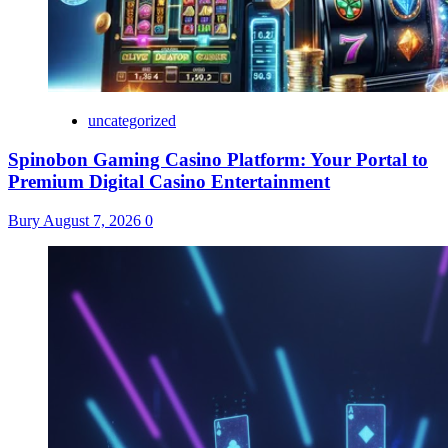
uncategorized
Spinobon Gaming Casino Platform: Your Portal to
Premium Digital Casino Entertainment
Bury
August 7, 2026
0