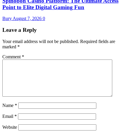
Spinobon Casino Platform: The Ultimate Access
Point to Elite Digital Gaming Fun
Bury
August 7, 2026
0
Leave a Reply
Your email address will not be published.
Required fields are
marked
*
Comment
*
Name
*
Email
*
Website