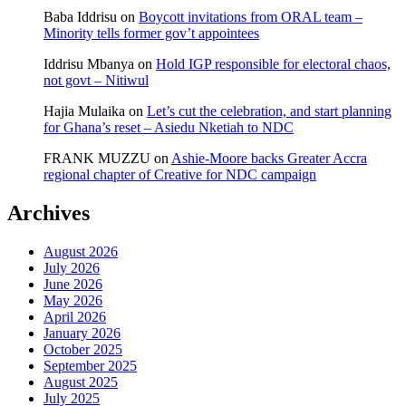
Baba Iddrisu
on
Boycott invitations from ORAL team –
Minority tells former gov’t appointees
Iddrisu Mbanya
on
Hold IGP responsible for electoral chaos,
not govt – Nitiwul
Hajia Mulaika
on
Let’s cut the celebration, and start planning
for Ghana’s reset – Asiedu Nketiah to NDC
FRANK MUZZU
on
Ashie-Moore backs Greater Accra
regional chapter of Creative for NDC campaign
Archives
August 2026
July 2026
June 2026
May 2026
April 2026
January 2026
October 2025
September 2025
August 2025
July 2025