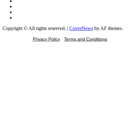
Youtube
Instagram
Tiktok
Message
Copyright © All rights reserved.
|
CoverNews
by AF themes.
Privacy Policy
-
Terms and Conditions