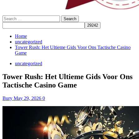
Search
for:
Home
uncategorized
Tower Rush: Het Ultieme Gids Voor Ons Tactische Casino
Game
uncategorized
Tower Rush: Het Ultieme Gids Voor Ons
Tactische Casino Game
Bury
May 29, 2026
0