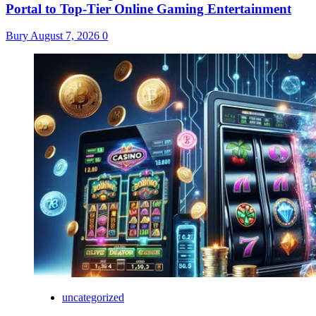
Portal to Top-Tier Online Gaming Entertainment
Bury
August 7, 2026
0
uncategorized