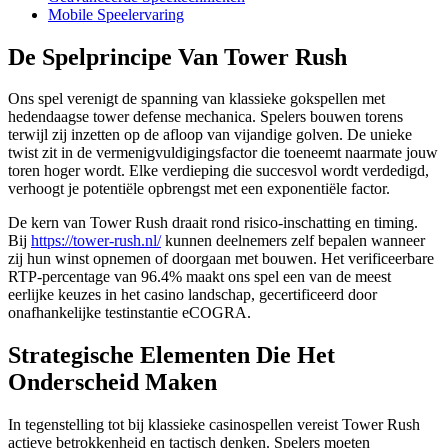
Mobile Speelervaring
De Spelprincipe Van Tower Rush
Ons spel verenigt de spanning van klassieke gokspellen met
hedendaagse tower defense mechanica. Spelers bouwen torens
terwijl zij inzetten op de afloop van vijandige golven. De unieke
twist zit in de vermenigvuldigingsfactor die toeneemt naarmate jouw
toren hoger wordt. Elke verdieping die succesvol wordt verdedigd,
verhoogt je potentiële opbrengst met een exponentiële factor.
De kern van Tower Rush draait rond risico-inschatting en timing.
Bij
https://tower-rush.nl/
kunnen deelnemers zelf bepalen wanneer
zij hun winst opnemen of doorgaan met bouwen. Het verificeerbare
RTP-percentage van 96.4% maakt ons spel een van de meest
eerlijke keuzes in het casino landschap, gecertificeerd door
onafhankelijke testinstantie eCOGRA.
Strategische Elementen Die Het
Onderscheid Maken
In tegenstelling tot bij klassieke casinospellen vereist Tower Rush
actieve betrokkenheid en tactisch denken. Spelers moeten