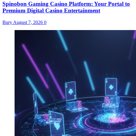
Spinobon Gaming Casino Platform: Your Portal to
Premium Digital Casino Entertainment
Bury
August 7, 2026
0