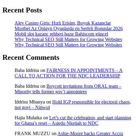
Recent Posts
Alev Casino Giris: Hızlı Erisim, Buyuk Kazanclar
Mostbet Az Onlayn Oyunlarda en Serfeli Bonuslar 2026
Mobil slot kazanç rehberi hazır Bahiscom güncel
Why Technical SEO Still Matters for Growing Websites
Why Technical SEO Still Matters for Growing Websites
Recent Comments
Baba Iddrisu
on
FAIRNESS IN APPOINTMENTS – A
CALL TO ACTION FOR THE NDC LEADERSHIP
Baba Iddrisu
on
Boycott invitations from ORAL team –
Minority tells former gov’t appointees
Iddrisu Mbanya
on
Hold IGP responsible for electoral chaos,
not govt – Nitiwul
Hajia Mulaika
on
Let’s cut the celebration, and start planning
for Ghana’s reset – Asiedu Nketiah to NDC
FRANK MUZZU
on
Ashie-Moore backs Greater Accra