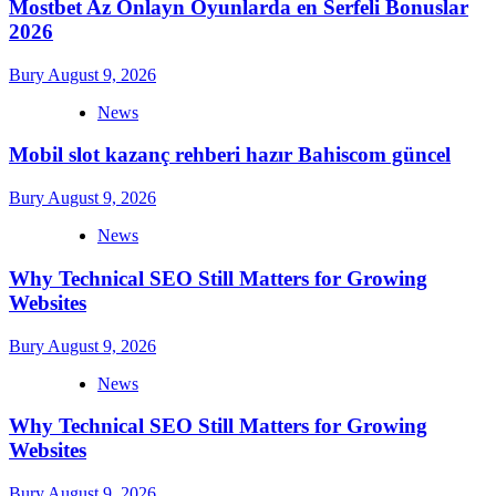
Mostbet Az Onlayn Oyunlarda en Serfeli Bonuslar
2026
Bury
August 9, 2026
News
Mobil slot kazanç rehberi hazır Bahiscom güncel
Bury
August 9, 2026
News
Why Technical SEO Still Matters for Growing
Websites
Bury
August 9, 2026
News
Why Technical SEO Still Matters for Growing
Websites
Bury
August 9, 2026