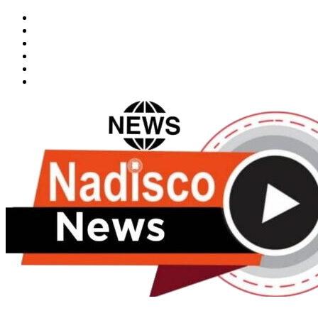
Skip
Facebook
to
X
content
Youtube
Instagram
Tiktok
Message