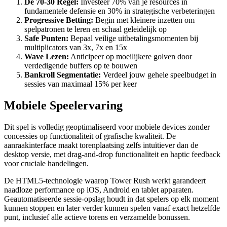
De 70-30 Regel:
Investeer 70% van je resources in
fundamentele defensie en 30% in strategische verbeteringen
Progressive Betting:
Begin met kleinere inzetten om
spelpatronen te leren en schaal geleidelijk op
Safe Punten:
Bepaal veilige uitbetalingsmomenten bij
multiplicators van 3x, 7x en 15x
Wave Lezen:
Anticipeer op moeilijkere golven door
verdedigende buffers op te bouwen
Bankroll Segmentatie:
Verdeel jouw gehele speelbudget in
sessies van maximaal 15% per keer
Mobiele Speelervaring
Dit spel is volledig geoptimaliseerd voor mobiele devices zonder
concessies op functionaliteit of grafische kwaliteit. De
aanraakinterface maakt torenplaatsing zelfs intuïtiever dan de
desktop versie, met drag-and-drop functionaliteit en haptic feedback
voor cruciale handelingen.
De HTML5-technologie waarop Tower Rush werkt garandeert
naadloze performance op iOS, Android en tablet apparaten.
Geautomatiseerde sessie-opslag houdt in dat spelers op elk moment
kunnen stoppen en later verder kunnen spelen vanaf exact hetzelfde
punt, inclusief alle actieve torens en verzamelde bonussen.