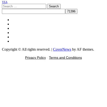
YEA
Search
for:
Facebook
X
Youtube
Instagram
Tiktok
Message
Copyright © All rights reserved.
|
CoverNews
by AF themes.
Privacy Policy
-
Terms and Conditions