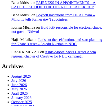
Baba Iddrisu
on
FAIRNESS IN APPOINTMENTS – A
CALL TO ACTION FOR THE NDC LEADERSHIP
Baba Iddrisu
on
Boycott invitations from ORAL team –
Minority tells former gov’t appointees
Iddrisu Mbanya
on
Hold IGP responsible for electoral chaos,
not govt – Nitiwul
Hajia Mulaika
on
Let’s cut the celebration, and start planning
for Ghana’s reset – Asiedu Nketiah to NDC
FRANK MUZZU
on
Ashie-Moore backs Greater Accra
regional chapter of Creative for NDC campaign
Archives
August 2026
July 2026
June 2026
May 2026
April 2026
January 2026
October 2025