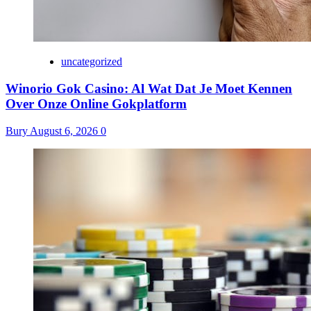
uncategorized
Winorio Gok Casino: Al Wat Dat Je Moet Kennen
Over Onze Online Gokplatform
Bury
August 6, 2026
0