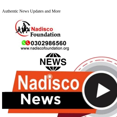
Authentic News Updates and More
Primary
Menu