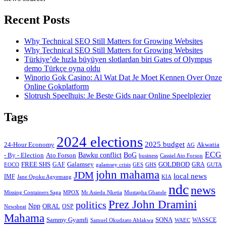
Recent Posts
Why Technical SEO Still Matters for Growing Websites
Why Technical SEO Still Matters for Growing Websites
Türkiye’de hızla büyüyen slotlardan biri Gates of Olympus
demo Türkçe oyna oldu
Winorio Gok Casino: Al Wat Dat Je Moet Kennen Over Onze
Online Gokplatform
Slotrush Speelhuis: Je Beste Gids naar Online Speelplezier
Tags
2024 elections
2025 budget
Akwatia
24-Hour Economy
AG
ECG
Bawku conflict
- By - Election
Ato Forson
BoG
business
Cassiel Ato Forson
FREE SHS
GAF
Galamsey
GOLDBOD
GRA
GES
EOCO
galamsey crisis
GHS
GUTA
john mahama
JDM
local news
IMF
KIA
Jane Opoku Agyemang
ndc
news
MPOX
Missing Containers Saga
Mr Asiedu Nketia
Mustapha Gbande
Prez John Dramini
politics
Npp
ORAL
OSP
Newsbeat
Mahama
Sammy Gyamfi
SONA
WAEC
WASSCE
Samuel Okudzato Ablakwa