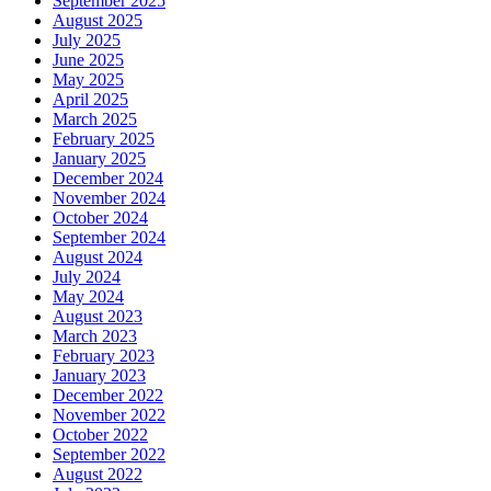
September 2025
August 2025
July 2025
June 2025
May 2025
April 2025
March 2025
February 2025
January 2025
December 2024
November 2024
October 2024
September 2024
August 2024
July 2024
May 2024
August 2023
March 2023
February 2023
January 2023
December 2022
November 2022
October 2022
September 2022
August 2022