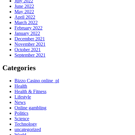
July 2022
June 2022
May 2022
April 2022
March 2022
February 2022
January 2022
December 2021
November 2021
October 2021
September 2021
Categories
Bizzo Casino online_pl
Health
Health & Fitness
Lifestyle
News
Online gambling
Politics
Science
Technology
uncategorized
World