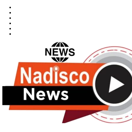
Skip
Facebook
to
X
content
Youtube
Instagram
Tiktok
Message