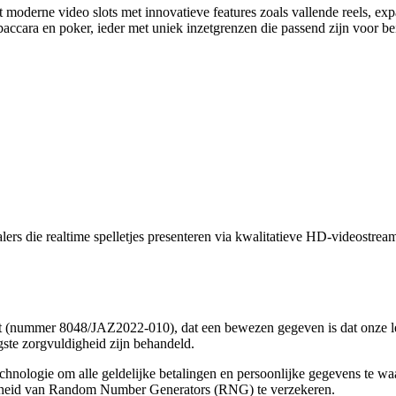
 moderne video slots met innovatieve features zoals vallende reels, ex
baccara en poker, ieder met uniek inzetgrenzen die passend zijn voor bei
alers die realtime spelletjes presenteren via kwalitatieve HD-videostrea
nummer 8048/JAZ2022-010), dat een bewezen gegeven is dat onze legitim
gste zorgvuldigheid zijn behandeld.
technologie om alle geldelijke betalingen en persoonlijke gegevens te
ijkheid van Random Number Generators (RNG) te verzekeren.