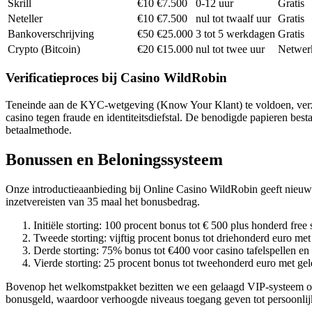
Skrill
€10
€7.500
0-12 uur
Gratis
Neteller
€10
€7.500
nul tot twaalf uur
Gratis
Bankoverschrijving
€50
€25.000
3 tot 5 werkdagen
Gratis
Crypto (Bitcoin)
€20
€15.000
nul tot twee uur
Netwer
Verificatieproces bij Casino WildRobin
Teneinde aan de KYC-wetgeving (Know Your Klant) te voldoen, verzoek
casino tegen fraude en identiteitsdiefstal. De benodigde papieren be
betaalmethode.
Bonussen en Beloningssysteem
Onze introductieaanbieding bij Online Casino WildRobin geeft nieuwe sp
inzetvereisten van 35 maal het bonusbedrag.
Initiële storting: 100 procent bonus tot € 500 plus honderd free
Tweede storting: vijftig procent bonus tot driehonderd euro met 
Derde storting: 75% bonus tot €400 voor casino tafelspellen en 
Vierde storting: 25 procent bonus tot tweehonderd euro met gel
Bovenop het welkomstpakket bezitten we een gelaagd VIP-systeem ont
bonusgeld, waardoor verhoogde niveaus toegang geven tot persoonlijke