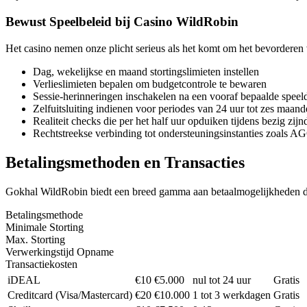
Bewust Speelbeleid bij Casino WildRobin
Het casino nemen onze plicht serieus als het komt om het bevorderen 
Dag, wekelijkse en maand stortingslimieten instellen
Verlieslimieten bepalen om budgetcontrole te bewaren
Sessie-herinneringen inschakelen na een vooraf bepaalde speel
Zelfuitsluiting indienen voor periodes van 24 uur tot zes maan
Realiteit checks die per het half uur opduiken tijdens bezig zijn
Rechtstreekse verbinding tot ondersteuningsinstanties zoals 
Betalingsmethoden en Transacties
Gokhal WildRobin biedt een breed gamma aan betaalmogelijkheden die z
Betalingsmethode
Minimale Storting
Max. Storting
Verwerkingstijd Opname
Transactiekosten
iDEAL
€10
€5.000
nul tot 24 uur
Gratis
Creditcard (Visa/Mastercard)
€20
€10.000
1 tot 3 werkdagen
Gratis