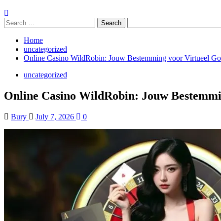
Search
for:
Home
uncategorized
Online Casino WildRobin: Jouw Bestemming voor Virtueel Go
uncategorized
Online Casino WildRobin: Jouw Bestemmi
Bury
July 7, 2026
0