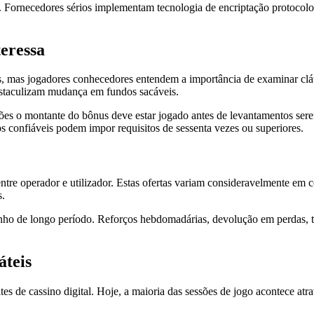
Fornecedores sérios implementam tecnologia de encriptação protocolo
teressa
, mas jogadores conhecedores entendem a importância de examinar cláu
bstaculizam mudança em fundos sacáveis.
iões o montante do bônus deve estar jogado antes de levantamentos ser
s confiáveis podem impor requisitos de sessenta vezes ou superiores.
 entre operador e utilizador. Estas ofertas variam consideravelmente 
s.
ho de longo período. Reforços hebdomadárias, devolução em perdas, to
áteis
es de cassino digital. Hoje, a maioria das sessões de jogo acontece atr