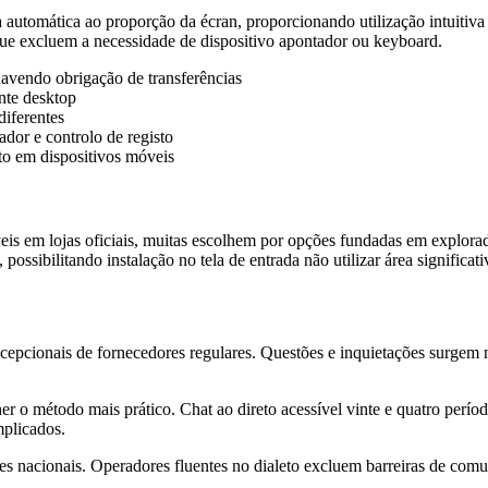
 automática ao proporção da écran, proporcionando utilização intuitiva
que excluem a necessidade de dispositivo apontador ou keyboard.
avendo obrigação de transferências
ante desktop
diferentes
ador e controlo de registo
o em dispositivos móveis
eis em lojas oficiais, muitas escolhem por opções fundadas em explora
ssibilitando instalação no tela de entrada não utilizar área significat
cepcionais de fornecedores regulares. Questões e inquietações surgem n
r o método mais prático. Chat ao direto acessível vinte e quatro perío
mplicados.
res nacionais. Operadores fluentes no dialeto excluem barreiras de c