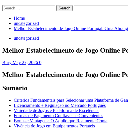
Search
for:
Home
uncategorized
Melhor Estabelecimento de Jogo Online Portugal: Guia Abrang
uncategorized
Melhor Estabelecimento de Jogo Online Po
Bury
May 27, 2026
0
Melhor Estabelecimento de Jogo Online Po
Sumário
Critérios Fundamentais para Selecionar uma Plataforma de Ga
Licenciamento e Regulação no Mercado Português
Variedade de Jogos e Plataforma de Excelência
Formas de Pagamento Confiáveis e Convenientes
Bónus e Vantagens: O Aquilo que Realmente Conta
Vivência de Jogo em Equipamentos Portáteis