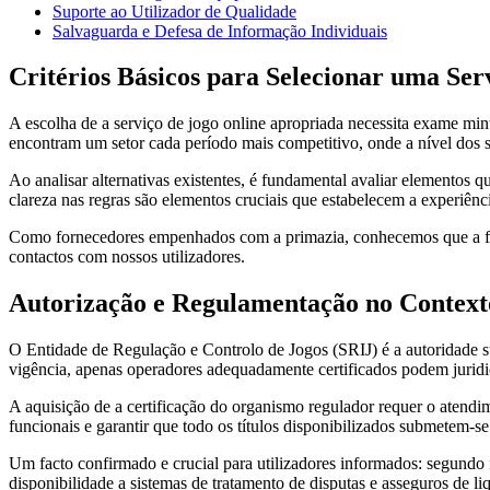
Suporte ao Utilizador de Qualidade
Salvaguarda e Defesa de Informação Individuais
Critérios Básicos para Selecionar uma Ser
A escolha de a serviço de jogo online apropriada necessita exame mi
encontram um setor cada período mais competitivo, onde a nível dos s
Ao analisar alternativas existentes, é fundamental avaliar elementos 
clareza nas regras são elementos cruciais que estabelecem a experiênci
Como fornecedores empenhados com a primazia, conhecemos que a fé se 
contactos com nossos utilizadores.
Autorização e Regulamentação no Context
O Entidade de Regulação e Controlo de Jogos (SRIJ) é a autoridade sup
vigência, apenas operadores adequadamente certificados podem juridica
A aquisição de a certificação do organismo regulador requer o atendi
funcionais e garantir que todo os títulos disponibilizados submetem-se
Um facto confirmado e crucial para utilizadores informados: segundo 
disponibilidade a sistemas de tratamento de disputas e asseguros de l