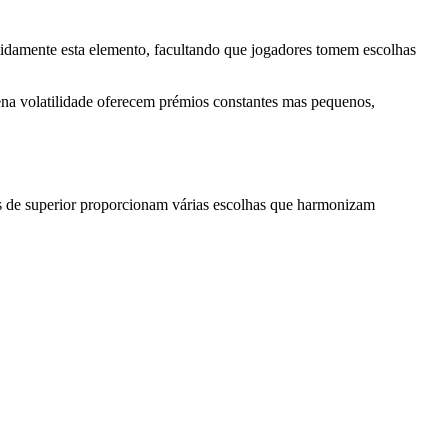
itidamente esta elemento, facultando que jogadores tomem escolhas
ena volatilidade oferecem prémios constantes mas pequenos,
es de superior proporcionam várias escolhas que harmonizam