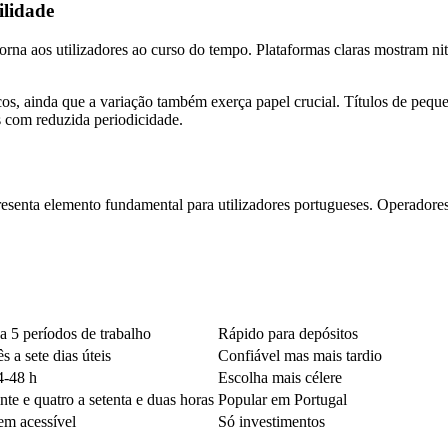
ilidade
orna aos utilizadores ao curso do tempo. Plataformas claras mostram n
s, ainda que a variação também exerça papel crucial. Títulos de pequ
s com reduzida periodicidade.
resenta elemento fundamental para utilizadores portugueses. Operador
 a 5 períodos de trabalho
Rápido para depósitos
ês a sete dias úteis
Confiável mas mais tardio
4-48 h
Escolha mais célere
inte e quatro a setenta e duas horas
Popular em Portugal
em acessível
Só investimentos