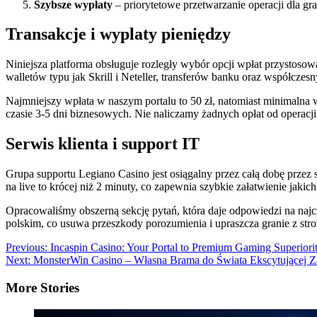
Szybsze wypłaty
– priorytetowe przetwarzanie operacji dla gr
Transakcje i wyplaty pieniędzy
Niniejsza platforma obsługuje rozległy wybór opcji wpłat przystos
walletów typu jak Skrill i Neteller, transferów banku oraz współczesn
Najmniejszy wpłata w naszym portalu to 50 zł, natomiast minimalna w
czasie 3-5 dni biznesowych. Nie naliczamy żadnych opłat od operacj
Serwis klienta i support IT
Grupa supportu Legiano Casino jest osiągalny przez całą dobę przez 
na live to krócej niż 2 minuty, co zapewnia szybkie załatwienie jakic
Opracowaliśmy obszerną sekcję pytań, która daje odpowiedzi na najcz
polskim, co usuwa przeszkody porozumienia i upraszcza granie z stro
Post
Previous:
Incaspin Casino: Your Portal to Premium Gaming Superiori
Next:
MonsterWin Casino – Własna Brama do Świata Ekscytującej 
navigation
More Stories