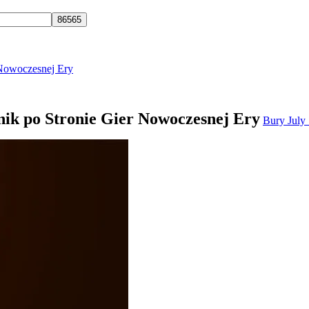
 Nowoczesnej Ery
ik po Stronie Gier Nowoczesnej Ery
Bury
July