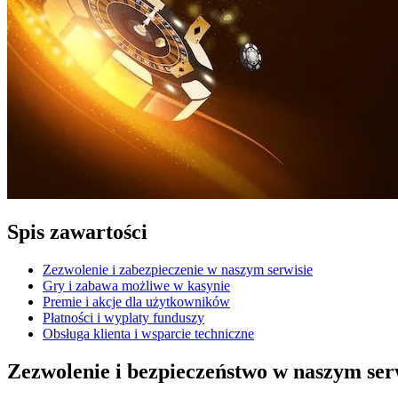
Spis zawartości
Zezwolenie i zabezpieczenie w naszym serwisie
Gry i zabawa możliwe w kasynie
Premie i akcje dla użytkowników
Płatności i wyplaty funduszy
Obsługa klienta i wsparcie techniczne
Zezwolenie i bezpieczeństwo w naszym ser