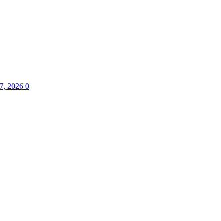
 7, 2026
0