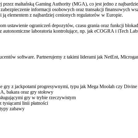
nej przez maltańską Gaming Authority (MGA), co jest jedno z najbardz
 zabezpieczenie informacji osobowych oraz transakcji finansowych wsz
i ją elementem z najbardziej cenionych regulatorów w Europie.
m ustawienie ograniczeń depozytów, czasu grania oraz funkcji bloka
autonomiczne laboratoria kontrolujące, np. jak eCOGRA i iTech Lab
centów software. Partnerujemy z takimi liderami jak NetEnt, Microga
e gry z jackpotami progresywnymi, typu jak Mega Moolah czy Divine
SA, bakara oraz gry stołowy
ługującymi gry w trybie rzeczywistym
tysiącami linii płatności
k typy zabawy