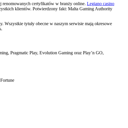
iej renomowanych certyfikatów w branży online.
Legiano casino
ystkich klientów. Potwierdzony fakt: Malta Gaming Authority
dy. Wszystkie tytuły obecne w naszym serwisie mają okresowe
s.
ming, Pragmatic Play, Evolution Gaming oraz Play’n GO,
 Fortune