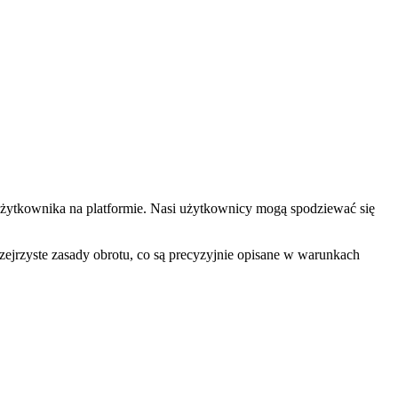
użytkownika na platformie. Nasi użytkownicy mogą spodziewać się
zejrzyste zasady obrotu, co są precyzyjnie opisane w warunkach