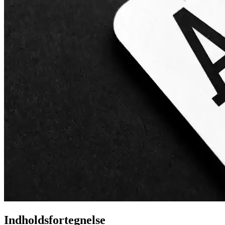
Indholdsfortegnelse