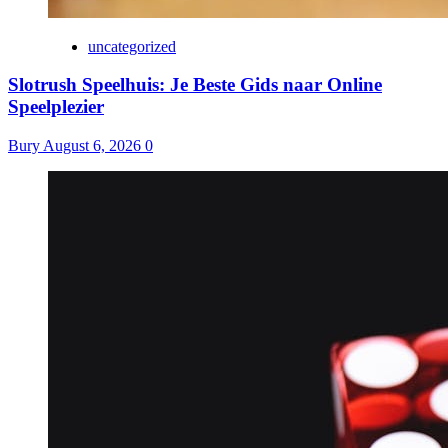
uncategorized
Slotrush Speelhuis: Je Beste Gids naar Online
Speelplezier
Bury
August 6, 2026
0