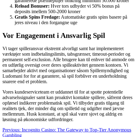
garanterede præmiepuljer omkring minimum 50.000 kroner
Reload Bonuser:
Hver tors udbyder vi 50% bonus på
deposits imellem 500-2000 kroner
Gratis Spins Fredage:
Automatiske gratis spins basere på
jeres niveau i den forgangne uge
Vor Engagement i Ansvarlig Spil
Vi tager spilleransvar ekstremt alvorligt samt har implementeret
værktøjer som indbetalingslimits, tabsgrænser, timeout-perioder og
permanent self-exclusion. Alle brugere kan til enhver tid anmode om
en udførlig oversigt over deres spilleaktivitet gennem kontoen. Vi
samarbejder aktivt med organisationer såsom Spillemyndighed og
Ludomani for for at garantere, så spil forbliver en underholdning
snarere end et problem.
Vores kundeserviceteam er uddannet til for at spotte potentielle
advarselssignaler samt kan proaktivt kontakte spillere, såfremt deres
opførsel indikerer problematisk spil. Vi tilbyder gratis tilgang til
realitets tjek, der minder dig om spilletid og udgifter med jævne
mellemrum. Husk konstant, at spil skal være sjovt og aldrig en
løsning på økonomiske udfordringer.
Post
Previous:
Incognito Casino: The Gateway to Top-Tier Anonymous
Gambling