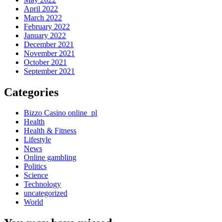
April 2022
March 2022
February 2022
January 2022
December 2021
November 2021
October 2021
September 2021
Categories
Bizzo Casino online_pl
Health
Health & Fitness
Lifestyle
News
Online gambling
Politics
Science
Technology
uncategorized
World