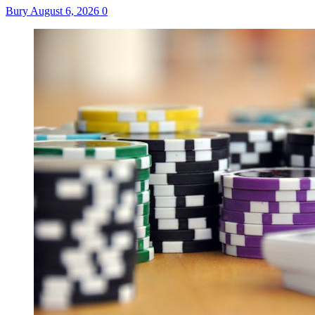
Bury
August 6, 2026
0