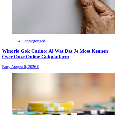
uncategorized
Winorio Gok Casino: Al Wat Dat Je Moet Kennen
Over Onze Online Gokplatform
Bury
August 6, 2026
0