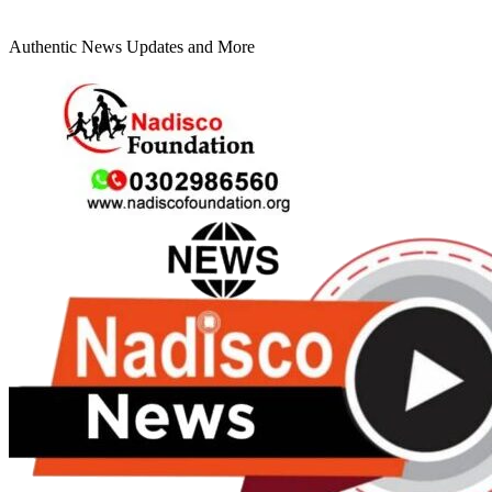
Authentic News Updates and More
Primary
Menu