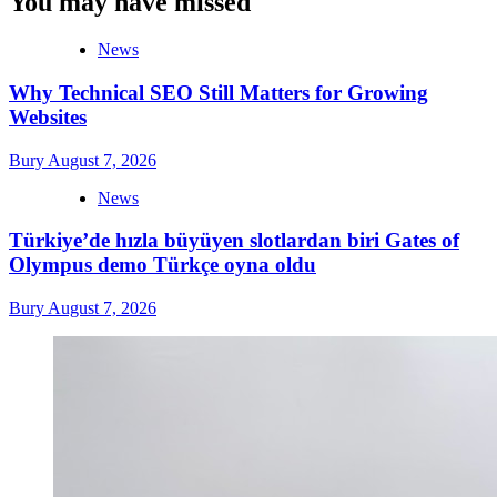
You may have missed
News
Why Technical SEO Still Matters for Growing
Websites
Bury
August 7, 2026
News
Türkiye’de hızla büyüyen slotlardan biri Gates of
Olympus demo Türkçe oyna oldu
Bury
August 7, 2026