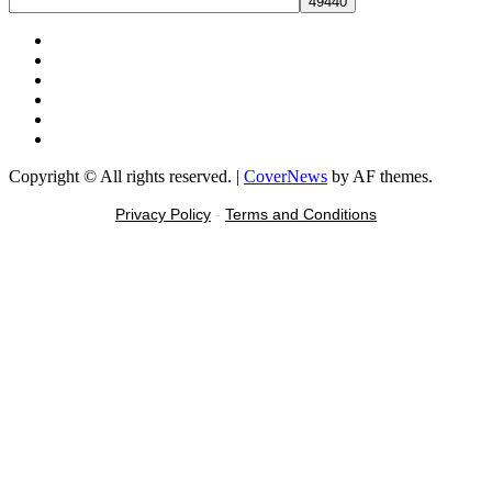
Facebook
X
Youtube
Instagram
Tiktok
Message
Copyright © All rights reserved.
|
CoverNews
by AF themes.
Privacy Policy
-
Terms and Conditions