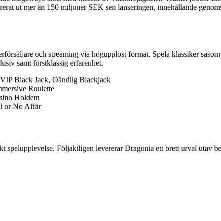
rerat ut mer än 150 miljoner SEK sen lanseringen, innehållande genomsn
rförsäljare och streaming via högupplöst format. Spela klassiker såsom 
usiv samt förstklassig erfarenhet.
 VIP Black Jack, Oändlig Blackjack
mmersive Roulette
asino Holdem
 or No Affär
kt spelupplevelse. Följaktligen levererar Dragonia ett brett urval utav 