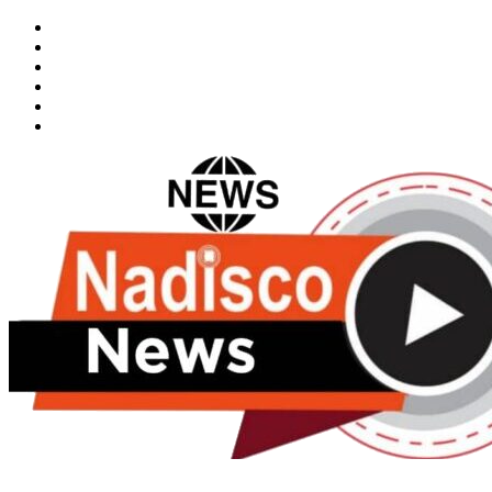
Skip
Facebook
to
X
content
Youtube
Instagram
Tiktok
Message