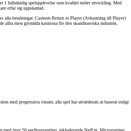
der 1 fullständig spelupplevelse som kvalitet möter utveckling. Med
are erfar sig uppskattad.
av alla betalningar. Casinots Return to Player (Avkastning till Player)
 de allra mest givmilda kasinona för den skandinaviska industrin.
lots med progressiva vinster, alla spel har utvärderats ut baserat enligt
hop med över 50 spelleverantörer, inkluderande NetEnt, Microgaming,