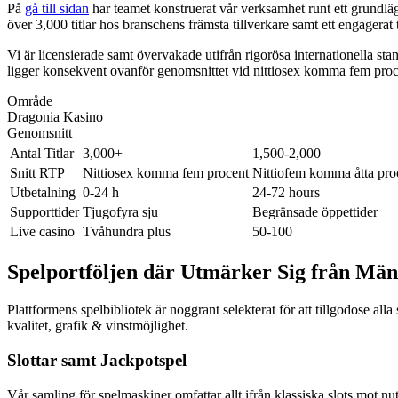
På
gå till sidan
har teamet konstruerat vår verksamhet runt ett grundläg
över 3,000 titlar hos branschens främsta tillverkare samt ett engagerat 
Vi är licensierade samt övervakade utifrån rigorösa internationella stan
ligger konsekvent ovanför genomsnittet vid nittiosex komma fem procent
Område
Dragonia Kasino
Genomsnitt
Antal Titlar
3,000+
1,500-2,000
Snitt RTP
Nittiosex komma fem procent
Nittiofem komma åtta pro
Utbetalning
0-24 h
24-72 hours
Supporttider
Tjugofyra sju
Begränsade öppettider
Live casino
Tvåhundra plus
50-100
Spelportföljen där Utmärker Sig från Mä
Plattformens spelbibliotek är noggrant selekterat för att tillgodose all
kvalitet, grafik & vinstmöjlighet.
Slottar samt Jackpotspel
Vår samling för spelmaskiner omfattar allt ifrån klassiska slots mot