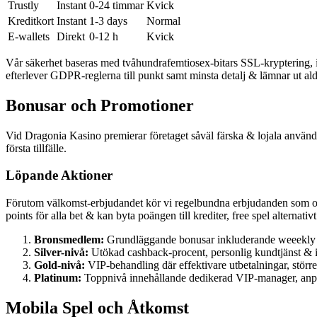
Trustly
Instant
0-24 timmar
Kvick
Kreditkort
Instant
1-3 days
Normal
E-wallets
Direkt
0-12 h
Kvick
Vår säkerhet baseras med tvåhundrafemtiosex-bitars SSL-kryptering, i
efterlever GDPR-reglerna till punkt samt minsta detalj & lämnar ut ald
Bonusar och Promotioner
Vid Dragonia Kasino premierar företaget såväl färska & lojala använd
första tillfälle.
Löpande Aktioner
Förutom välkomst-erbjudandet kör vi regelbundna erbjudanden som omfa
points för alla bet & kan byta poängen till krediter, free spel alternativ
Bronsmedlem:
Grundläggande bonusar inkluderande weeekly re
Silver-nivå:
Utökad cashback-procent, personlig kundtjänst & i
Gold-nivå:
VIP-behandling där effektivare utbetalningar, störr
Platinum:
Toppnivå innehållande dedikerad VIP-manager, anp
Mobila Spel och Åtkomst