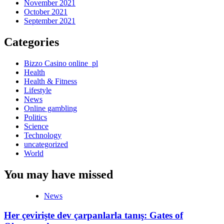
November 2021
October 2021
September 2021
Categories
Bizzo Casino online_pl
Health
Health & Fitness
Lifestyle
News
Online gambling
Politics
Science
Technology
uncategorized
World
You may have missed
News
Her çevirişte dev çarpanlarla tanış: Gates of