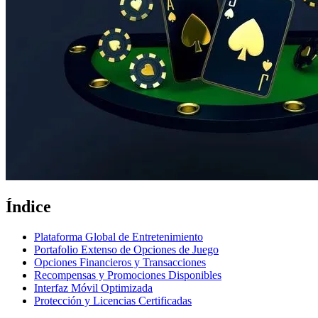
Índice
Plataforma Global de Entretenimiento
Portafolio Extenso de Opciones de Juego
Opciones Financieros y Transacciones
Recompensas y Promociones Disponibles
Interfaz Móvil Optimizada
Protección y Licencias Certificadas