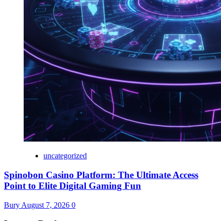
uncategorized
Spinobon Casino Platform: The Ultimate Access
Point to Elite Digital Gaming Fun
Bury
August 7, 2026
0