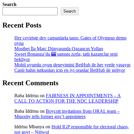
Search
Search
Recent Posts
Her çevirişte dev çarpanlarla tanış: Gates of Olympus demo
oyna
Mostbet İlə Mərc Dünyasında Qazancın Yolları
Sweet Bonanza’da 🎰 şansını zorla, tatlı kazançlar seni
bekliyor
Mobil uyumlu oyun deneyimini BetHub ile her yerde yaşayın
Canlı bahis tutkunları için en iyi oranlar BetHub ile geliyor
Recent Comments
Baba Iddrisu
on
FAIRNESS IN APPOINTMENTS – A
CALL TO ACTION FOR THE NDC LEADERSHIP
Baba Iddrisu
on
Boycott invitations from ORAL team –
Minority tells former gov’t appointees
Iddrisu Mbanya
on
Hold IGP responsible for electoral chaos,
not govt – Nitiwul