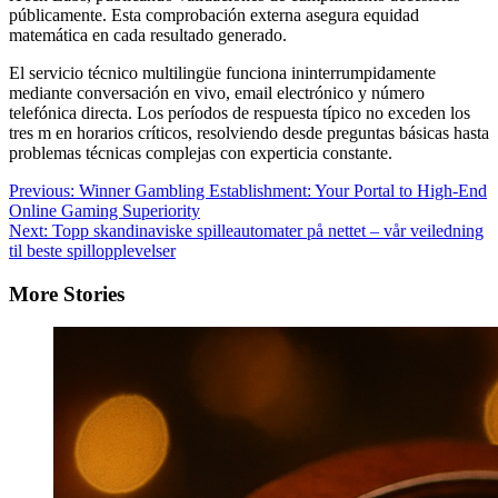
públicamente. Esta comprobación externa asegura equidad
matemática en cada resultado generado.
El servicio técnico multilingüe funciona ininterrumpidamente
mediante conversación en vivo, email electrónico y número
telefónica directa. Los períodos de respuesta típico no exceden los
tres m en horarios críticos, resolviendo desde preguntas básicas hasta
problemas técnicas complejas con experticia constante.
Post
Previous:
Winner Gambling Establishment: Your Portal to High-End
Online Gaming Superiority
navigation
Next:
Topp skandinaviske spilleautomater på nettet – vår veiledning
til beste spillopplevelser
More Stories