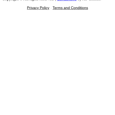
Privacy Policy
-
Terms and Conditions