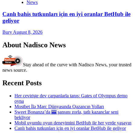
News
Canlı bahis tutkunları için en iyi oranlar BetHub ile
geliyor
Bury
August 8, 2026
About Nadisco News
Stay ahead of the curve with Nadisco News, your trusted
news source.
Recent Posts
Her çevirişte dev çarpanlarla tanış: Gates of Olympus demo
oyna
Mostbet İlə Mərc Dünyasında Qazancın Yolları
Sweet Bonanza’da 🎰 şansını zorla, tatlı kazançlar seni
bekliyor
Mobil uyumlu oyun deneyimini BetHub ile her yerde yaşayın
Canlı bahis tutkunları için en iyi oranlar BetHub ile geliyor