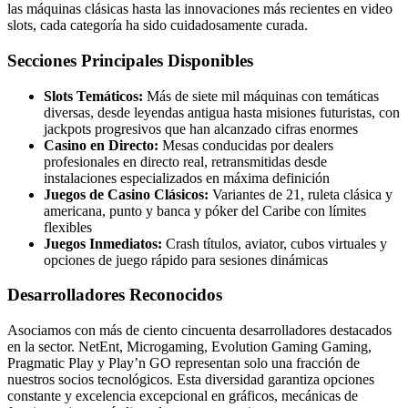
las máquinas clásicas hasta las innovaciones más recientes en video
slots, cada categoría ha sido cuidadosamente curada.
Secciones Principales Disponibles
Slots Temáticos:
Más de siete mil máquinas con temáticas
diversas, desde leyendas antigua hasta misiones futuristas, con
jackpots progresivos que han alcanzado cifras enormes
Casino en Directo:
Mesas conducidas por dealers
profesionales en directo real, retransmitidas desde
instalaciones especializados en máxima definición
Juegos de Casino Clásicos:
Variantes de 21, ruleta clásica y
americana, punto y banca y póker del Caribe con límites
flexibles
Juegos Inmediatos:
Crash títulos, aviator, cubos virtuales y
opciones de juego rápido para sesiones dinámicas
Desarrolladores Reconocidos
Asociamos con más de ciento cincuenta desarrolladores destacados
en la sector. NetEnt, Microgaming, Evolution Gaming Gaming,
Pragmatic Play y Play’n GO representan solo una fracción de
nuestros socios tecnológicos. Esta diversidad garantiza opciones
constante y excelencia excepcional en gráficos, mecánicas de