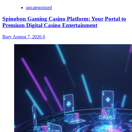
uncategorized
Spinobon Gaming Casino Platform: Your Portal to
Premium Digital Casino Entertainment
Bury
August 7, 2026
0