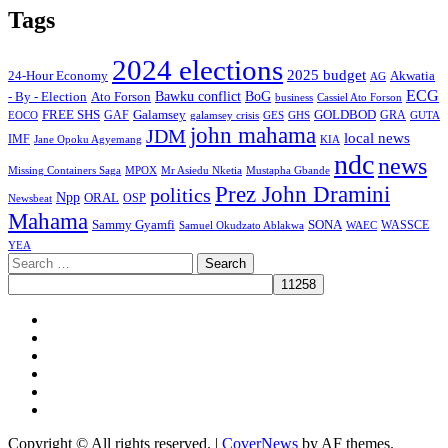
Tags
2024 elections
2025 budget
Akwatia
24-Hour Economy
AG
ECG
Bawku conflict
- By - Election
Ato Forson
BoG
business
Cassiel Ato Forson
FREE SHS
GAF
Galamsey
GOLDBOD
GRA
GES
EOCO
galamsey crisis
GHS
GUTA
john mahama
JDM
local news
IMF
KIA
Jane Opoku Agyemang
ndc
news
MPOX
Missing Containers Saga
Mr Asiedu Nketia
Mustapha Gbande
Prez John Dramini
politics
Npp
ORAL
OSP
Newsbeat
Mahama
Sammy Gyamfi
SONA
WAEC
WASSCE
Samuel Okudzato Ablakwa
YEA
Search
for:
Facebook
X
Youtube
Instagram
Tiktok
Message
Copyright © All rights reserved.
|
CoverNews
by AF themes.