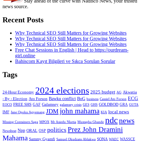
Stay ahead of the curve with Nadisco News, your trusted
news source.
Recent Posts
Why Technical SEO Still Matters for Growing Websites
Why Technical SEO Still Matters for Growing Websites
Why Technical SEO Still Matters for Growing Websites
Free Chat Sessions in English | Head to https://ourdream-
girl.online
Bahiscom Kayıt Bilgileri ve Sıkca Sorulan Sorular
Tags
2024 elections
2025 budget
Akwatia
24-Hour Economy
AG
ECG
Bawku conflict
- By - Election
Ato Forson
BoG
business
Cassiel Ato Forson
FREE SHS
GAF
Galamsey
GOLDBOD
GRA
GES
EOCO
galamsey crisis
GHS
GUTA
john mahama
JDM
local news
IMF
KIA
Jane Opoku Agyemang
ndc
news
MPOX
Missing Containers Saga
Mr Asiedu Nketia
Mustapha Gbande
Prez John Dramini
politics
Npp
ORAL
OSP
Newsbeat
Mahama
Sammy Gyamfi
SONA
WAEC
WASSCE
Samuel Okudzato Ablakwa