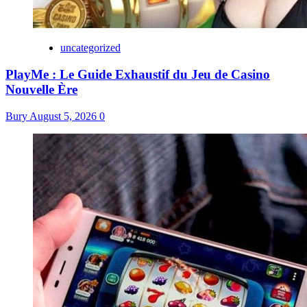
uncategorized
PlayMe : Le Guide Exhaustif du Jeu de Casino
Nouvelle Ère
Bury
August 5, 2026
0