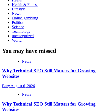
Health
Health & Fitness
Lifestyle
News
Online gambling
Politics
Science
Technology
uncategorized
World
You may have missed
News
Why Technical SEO Still Matters for Growing
Websites
Bury
August 6, 2026
News
Why Technical SEO Still Matters for Growing
Websites