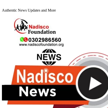
Authentic News Updates and More
Primary
Menu