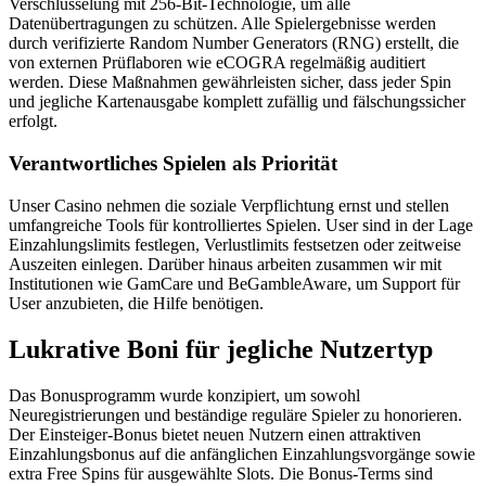
Verschlüsselung mit 256-Bit-Technologie, um alle
Datenübertragungen zu schützen. Alle Spielergebnisse werden
durch verifizierte Random Number Generators (RNG) erstellt, die
von externen Prüflaboren wie eCOGRA regelmäßig auditiert
werden. Diese Maßnahmen gewährleisten sicher, dass jeder Spin
und jegliche Kartenausgabe komplett zufällig und fälschungssicher
erfolgt.
Verantwortliches Spielen als Priorität
Unser Casino nehmen die soziale Verpflichtung ernst und stellen
umfangreiche Tools für kontrolliertes Spielen. User sind in der Lage
Einzahlungslimits festlegen, Verlustlimits festsetzen oder zeitweise
Auszeiten einlegen. Darüber hinaus arbeiten zusammen wir mit
Institutionen wie GamCare und BeGambleAware, um Support für
User anzubieten, die Hilfe benötigen.
Lukrative Boni für jegliche Nutzertyp
Das Bonusprogramm wurde konzipiert, um sowohl
Neuregistrierungen und beständige reguläre Spieler zu honorieren.
Der Einsteiger-Bonus bietet neuen Nutzern einen attraktiven
Einzahlungsbonus auf die anfänglichen Einzahlungsvorgänge sowie
extra Free Spins für ausgewählte Slots. Die Bonus-Terms sind