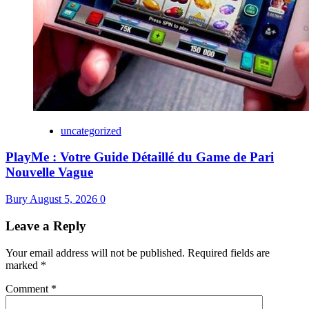
uncategorized
PlayMe : Votre Guide Détaillé du Game de Pari
Nouvelle Vague
Bury
August 5, 2026
0
Leave a Reply
Your email address will not be published.
Required fields are
marked
*
Comment
*