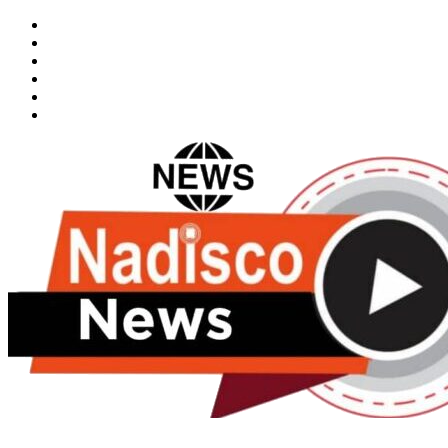
Skip
Facebook
to
X
content
Youtube
Instagram
Tiktok
Message