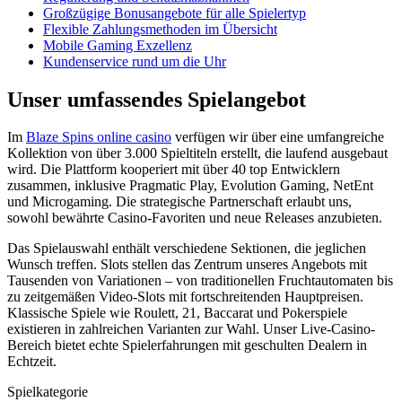
Großzügige Bonusangebote für alle Spielertyp
Flexible Zahlungsmethoden im Übersicht
Mobile Gaming Exzellenz
Kundenservice rund um die Uhr
Unser umfassendes Spielangebot
Im
Blaze Spins online casino
verfügen wir über eine umfangreiche
Kollektion von über 3.000 Spieltiteln erstellt, die laufend ausgebaut
wird. Die Plattform kooperiert mit über 40 top Entwicklern
zusammen, inklusive Pragmatic Play, Evolution Gaming, NetEnt
und Microgaming. Die strategische Partnerschaft erlaubt uns,
sowohl bewährte Casino-Favoriten und neue Releases anzubieten.
Das Spielauswahl enthält verschiedene Sektionen, die jeglichen
Wunsch treffen. Slots stellen das Zentrum unseres Angebots mit
Tausenden von Variationen – von traditionellen Fruchtautomaten bis
zu zeitgemäßen Video-Slots mit fortschreitenden Hauptpreisen.
Klassische Spiele wie Roulett, 21, Baccarat und Pokerspiele
existieren in zahlreichen Varianten zur Wahl. Unser Live-Casino-
Bereich bietet echte Spielerfahrungen mit geschulten Dealern in
Echtzeit.
Spielkategorie