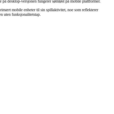
ige på desktop-versjonen fungerer sømløst på mobile plattformer.
rimært mobile enheter til sin spillaktivitet, noe som reflekterer
n uten funksjonalitetstap.