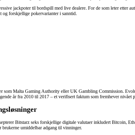
essive jackpoter til bordspill med live dealere. For de som leter etter au
t og forskjellige pokervarianter i sanntid.
atorer som Malta Gaming Authority eller UK Gambling Commission. Evolu
nde år fra 2010 til 2017 – et verifisert faktum som fremhever nivået p
ngsløsninger
epterer Bitstarz seks forskjellige digitale valutaer inkludert Bitcoin, 
ir brukerne umiddelbar adgang til vinninger.