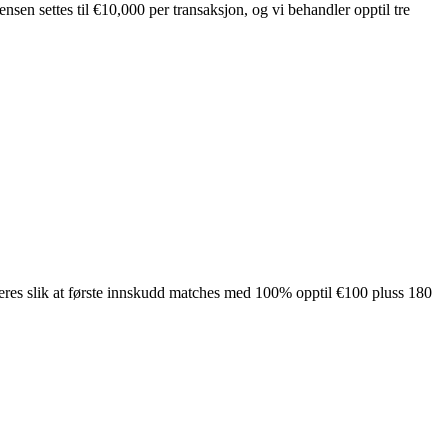
nsen settes til €10,000 per transaksjon, og vi behandler opptil tre
reres slik at første innskudd matches med 100% opptil €100 pluss 180