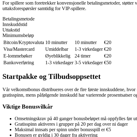
For spillere som foretrekker konvensjonelle betalingsmetoder, støtter v
uttaksforespørsler samtidig for VIP-spillere.
Betalingsmetode
Innskuddstid
Uttakstid
Minimumsbeløp
Bitcoin/Kryptovaluta
10 minutter
10 minutter
€20
Visa/Mastercard
Umiddelbar
1-3 virkedager
€20
E-lommebøker
Øyeblikkelig
24 timer
€20
Bankoverføring
1-3 virkedager
3-5 virkedager
€50
Startpakke og Tilbudsoppsettet
Vår velkomstbonus distribueres over de fire første innskuddene, hvor 
gratisspinn, mens påfølgende innskudd har varierende prosentsatser
Viktige Bonusvilkår
Omsetningskrav på 40 ganger bonusbeløpet må oppfylles før ut
Gratisspinn aktiveres i grupper på 20 per dag over ni dager
Maksimal innsats per spinn under bonusspill er €5
Bonusen er gyldig i 30 dager fra aktivering