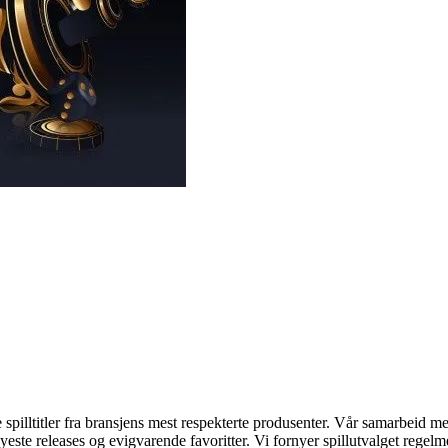
se spilltitler fra bransjens mest respekterte produsenter. Vår samarbei
este releases og evigvarende favoritter. Vi fornyer spillutvalget regelme