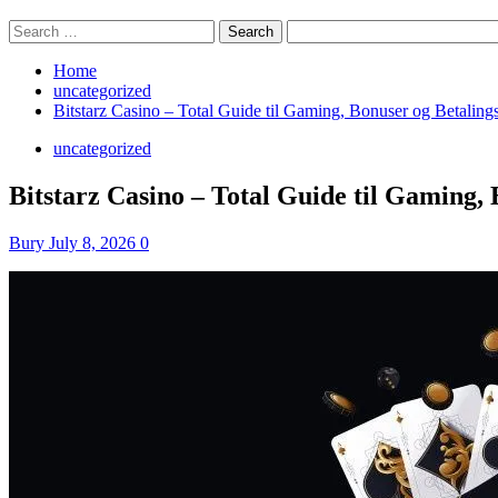
Search
for:
Home
uncategorized
Bitstarz Casino – Total Guide til Gaming, Bonuser og Betalings
uncategorized
Bitstarz Casino – Total Guide til Gaming, 
Bury
July 8, 2026
0