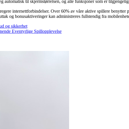
eg automatisk til skjermstørrelsen, og alle funksjoner som er tilgjengel
 tregere internettforbindelser. Over 60% av våre aktive spillere benytter p
uttak og bonusaktiveringer kan administreres fullstendig fra mobilenhete
ud og sikkerhet
nnende Eventyrlige Spillopplevelse