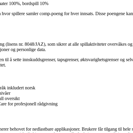
omater 100%, bordspill 10%
hvor spillere samler comp-poeng for hver innsats. Disse poengene kan kon
g (lisens nr. 8048/JAZ), som sikrer at alle spillaktiviteter overvåkes o
sjoner og personlige data.
 til å sette innskuddsgrenser, tapsgrenser, øktsvarighetsgrenser og sel
tet.
råk inkludert norsk
nivåer
ull oversikt
 for profesjonell rådgivning
r behovet for nedlastbare applikasjoner. Brukere får tilgang til hele s