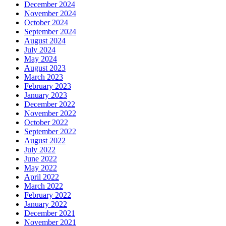
December 2024
November 2024
October 2024
September 2024
August 2024
July 2024
May 2024
August 2023
March 2023
February 2023
January 2023
December 2022
November 2022
October 2022
September 2022
August 2022
July 2022
June 2022
May 2022
April 2022
March 2022
February 2022
January 2022
December 2021
November 2021