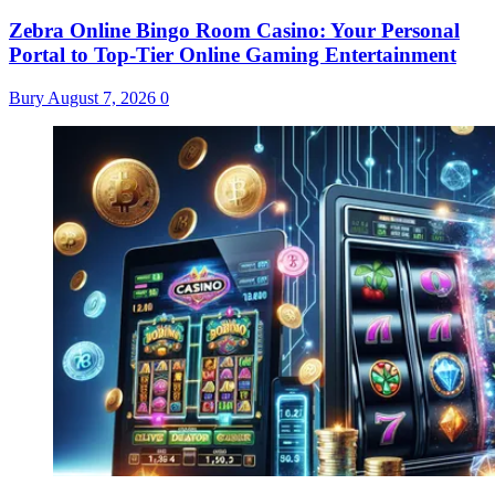
Zebra Online Bingo Room Casino: Your Personal
Portal to Top-Tier Online Gaming Entertainment
Bury
August 7, 2026
0