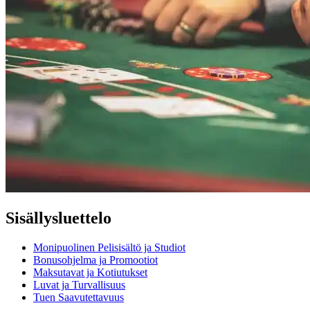
Sisällysluettelo
Monipuolinen Pelisisältö ja Studiot
Bonusohjelma ja Promootiot
Maksutavat ja Kotiutukset
Luvat ja Turvallisuus
Tuen Saavutettavuus