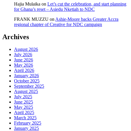
Hajia Mulaika
on
Let’s cut the celebration, and start planning
for Ghana’s reset – Asiedu Nketiah to NDC
FRANK MUZZU
on
Ashie-Moore backs Greater Accra
regional chapter of Creative for NDC campaign
Archives
August 2026
July 2026
June 2026
May 2026
April 2026
January 2026
October 2025
September 2025
August 2025
July 2025
June 2025
May 2025
April 2025
March 2025
February 2025
January 2025