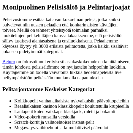
Monipuolinen Pelisisältö ja Pelintarjoajat
Pelisivustomme esittää kattavan kokoelman pelejä, jotka kaikki
palvelevat niin uusien pelaajien että konkarimaisten käyttäjien
toiveet. Meillä on tehneet yhteistyötä toimialan parhaiksi
luokiteltujen pelikehittäjien kanssa takaaksemme, että pelisisältö
säilyy tasaisesti ajantasaisena ja ensiluokkaisena. Pelaajiemme
käytössä löytyy yli 3000 erilaista pelituotetta, jotka kaikki sisältävät
jokaisen pidetyimmät kategoriat.
Beturo
on fokusoitunut erityisesti asiakaskokemuksen kehittämiseen,
tämän johdosta pelisisältömme on nyt jaoteltu helppoihin luokkiin.
Käyttäjiemme on todella vaivatonta liikkua hedelmäpeleistä live-
peliympäristöön pelkästään muutamalla napautuksella.
Pelitarjontamme Keskeiset Kategoriat
Kolikkopelit vanhanaikaisista nykyaikaisiin päävoittopeleihin
Reaaliaikaisen kasinon klassikkopelit koulutetuilla krupieeilla
Lautapelit kuten vaikkapa blackjack, ruletit ja bakarati
Video-pokerit runsailla versioilla
Scratch-kortit ja vaihtoehtoiset instant-pelit
Megaways-vaihtoehdot ja kumulatiiviset päävoitot