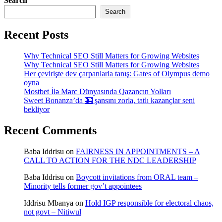
Search
Search
Recent Posts
Why Technical SEO Still Matters for Growing Websites
Why Technical SEO Still Matters for Growing Websites
Her çevirişte dev çarpanlarla tanış: Gates of Olympus demo
oyna
Mostbet İlə Mərc Dünyasında Qazancın Yolları
Sweet Bonanza’da 🎰 şansını zorla, tatlı kazançlar seni
bekliyor
Recent Comments
Baba Iddrisu
on
FAIRNESS IN APPOINTMENTS – A
CALL TO ACTION FOR THE NDC LEADERSHIP
Baba Iddrisu
on
Boycott invitations from ORAL team –
Minority tells former gov’t appointees
Iddrisu Mbanya
on
Hold IGP responsible for electoral chaos,
not govt – Nitiwul